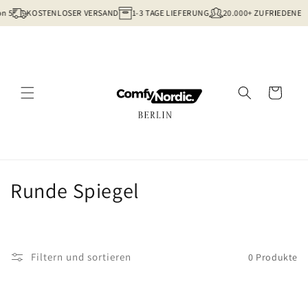
Direkt
on 5
KOSTENLOSER VERSAND
1-3 TAGE LIEFERUNG
20.000+ ZUFRIEDENE 
zum
Inhalt
Warenkorb
K
Runde Spiegel
a
t
Filtern und sortieren
0 Produkte
e
g