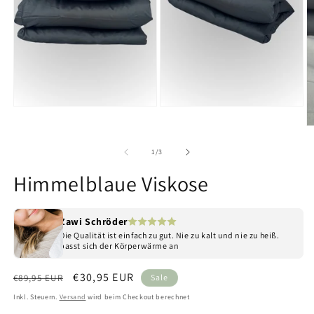
Medien 1 in Modal öffnen
Medien 2 in Modal öffnen
M
von
1
/
3
Himmelblaue Viskose
Zawi Schröder
Die Qualität ist einfach zu gut. Nie zu kalt und nie zu heiß.
passt sich der Körperwärme an
Normaler Preis
Verkaufspreis
€30,95 EUR
€89,95 EUR
Sale
Inkl. Steuern.
Versand
wird beim Checkout berechnet