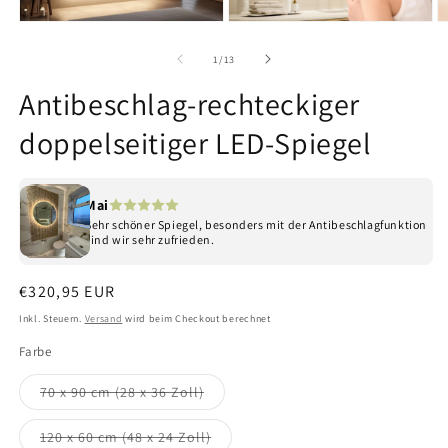
Medien
Medien
M
1
2
3
in
in
in
von
1
/
13
Modal
Modal
M
öffnen
öffnen
ö
Antibeschlag-rechteckiger
doppelseitiger LED-Spiegel
Mai
Sehr schöner Spiegel, besonders mit der Antibeschlagfunktion
sind wir sehr zufrieden.
Normaler
€320,95 EUR
Preis
Inkl. Steuern.
Versand
wird beim Checkout berechnet
Farbe
Variante
70 x 90 cm (28 x 36 Zoll)
ausverkauft
oder
nicht
Variante
120 x 60 cm (48 x 24 Zoll)
verfügbar