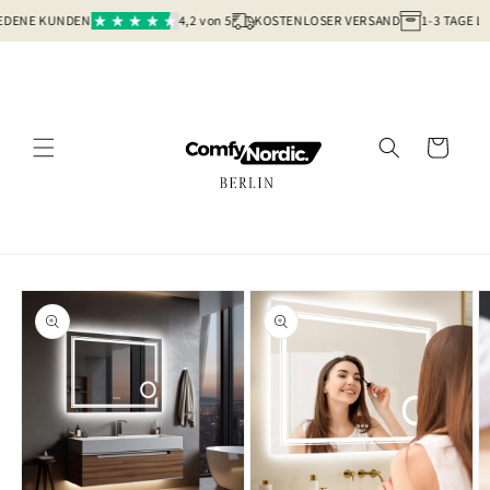
Direkt
DENE KUNDEN
4,2 von 5
KOSTENLOSER VERSAND
1-3 TAGE LI
zum
Inhalt
Warenkorb
oduktinformationen
ringen