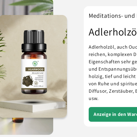
Meditations- un
Adlerholzö
Adlerholzöl, auch Ou
reichen, komplexen D
Eigenschaften sehr ge
und Entspannungsübun
holzig, tief und leich
von Ruhe und spiritu
Diffusor, Zerstäuber,
usw.
Anzeige in den Wa