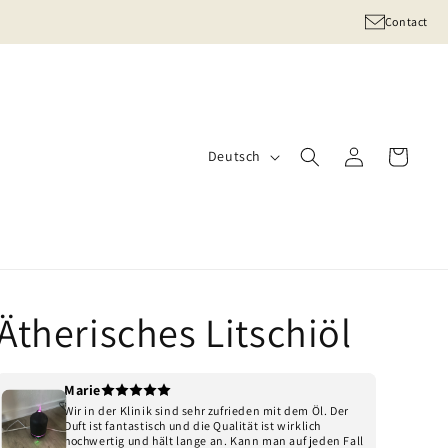
Contact
S
Einloggen
Warenkorb
Deutsch
p
r
a
c
h
Ätherisches Litschiöl
e
Marie
Wir in der Klinik sind sehr zufrieden mit dem Öl. Der
Duft ist fantastisch und die Qualität ist wirklich
hochwertig und hält lange an. Kann man auf jeden Fall