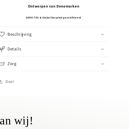
Ontwerpen van Denemarken
OEKO-TEX & Global Recycled gecertificeerd
Beschrijving
Details
Zorg
Deel
an wij!