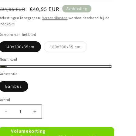
Normale prijs
Aanbiedingsprijs
€40,95 EUR
€94,95 EUR
Aanbieding
Belastingen inbegrepen.
Verzendkosten
worden berekend bij de
checkout.
De vorm van het blad
Variant uitverkocht of nie
140x200x35cm
180x200x35 cm
Kleur:
kool
kool
Substantie
Bambus
Aantal
Aantal verlagen voor hoeslaken Charcoal
Aantal verhogen voor hoeslaken Charcoal
Volumekorting