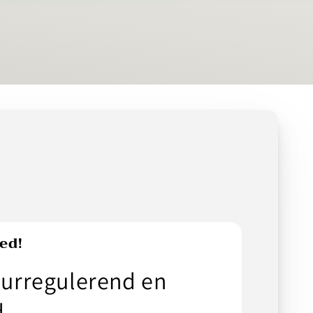
ed!
urregulerend en
d