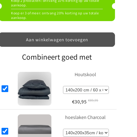
Koop 2 producten: ontvang 10% korting op uw totale
aankoop.
Koop er 3 of meer: ​​ontvang 20% ​​korting op uw totale
aankoop.
Aan winkelwagen toevoegen
Combineert goed met
Houtskool
€
89,95
€
30,95
hoeslaken Charcoal