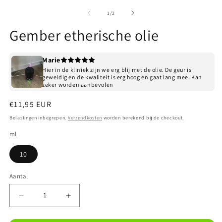
1
2
openen
o
van
1
/
2
in
in
modaal
m
Gember etherische olie
Marie
Hier in de kliniek zijn we erg blij met de olie. De geur is
geweldig en de kwaliteit is erg hoog en gaat lang mee. Kan
zeker worden aanbevolen
Normale
€11,95 EUR
prijs
Belastingen inbegrepen.
Verzendkosten
worden berekend bij de checkout.
ml
10
Aantal
Aantal
Aantal
verlagen
verhogen
voor
voor