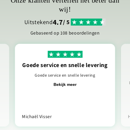
Onze klanten vertellen het beter dan
wij!
4.7
Uitstekend
/ 5
Gebaseerd op 108 beoordelingen
Goede service en snelle levering
n
Goede service en snelle levering
Bekijk meer
Michaël Visser
H