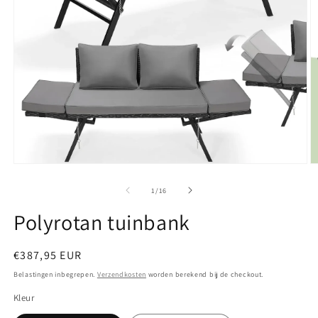
Media
M
1
2
openen
o
van
1
/
16
in
in
modaal
m
Polyrotan tuinbank
Normale
€387,95 EUR
prijs
Belastingen inbegrepen.
Verzendkosten
worden berekend bij de checkout.
Kleur