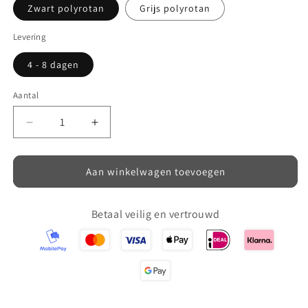
Zwart polyrotan
Grijs polyrotan
Levering
4 - 8 dagen
Aantal
Aantal
Aantal
verlagen
verhogen
voor
voor
Polyrotan
Polyrotan
Aan winkelwagen toevoegen
tuinbank
tuinbank
Betaal veilig en vertrouwd