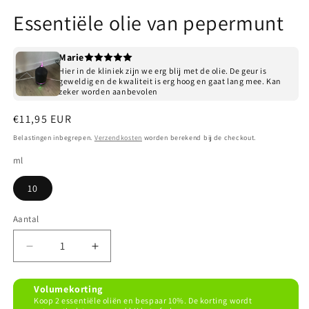
Media
1
Essentiële olie van pepermunt
openen
in
modaal
Marie
Hier in de kliniek zijn we erg blij met de olie. De geur is
geweldig en de kwaliteit is erg hoog en gaat lang mee. Kan
zeker worden aanbevolen
Normale
€11,95 EUR
prijs
Belastingen inbegrepen.
Verzendkosten
worden berekend bij de checkout.
ml
10
Aantal
Aantal
Aantal
verlagen
verhogen
voor
voor
Volumekorting
Essentiële
Essentiële
Koop 2 essentiële oliën en bespaar 10%. De korting wordt