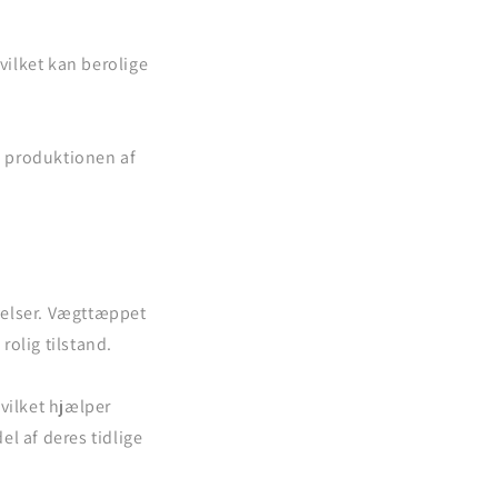
vilket kan berolige
e produktionen af
velser. Vægttæppet
olig tilstand.
hvilket hjælper
el af deres tidlige