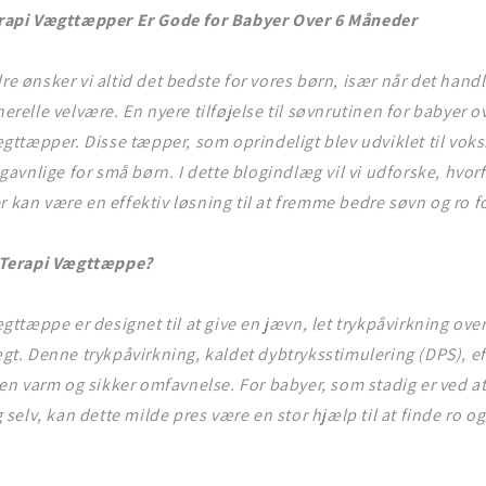
rapi Vægttæpper Er Gode for Babyer Over 6 Måneder
e ønsker vi altid det bedste for vores børn, især når det hand
erelle velvære. En nyere tilføjelse til søvnrutinen for babyer 
ægttæpper. Disse tæpper, som oprindeligt blev udviklet til voksn
 gavnlige for små børn. I dette blogindlæg vil vi udforske, hvorf
kan være en effektiv løsning til at fremme bedre søvn og ro f
 Terapi Vægttæppe?
ægttæppe er designet til at give en jævn, let trykpåvirkning ov
gt. Denne trykpåvirkning, kaldet dybtryksstimulering (DPS), ef
 en varm og sikker omfavnelse. For babyer, som stadig er ved at
 selv, kan dette milde pres være en stor hjælp til at finde ro og 