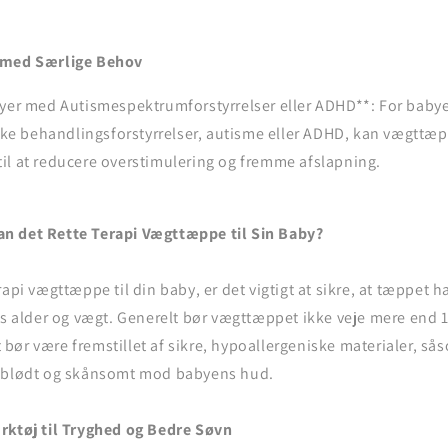
 med Særlige Behov
abyer med Autismespektrumforstyrrelser eller ADHD**: For babyer,
ske behandlingsforstyrrelser, autisme eller ADHD, kan vægttæ
 til at reducere overstimulering og fremme afslapning.
n det Rette Terapi Vægttæppe til Sin Baby?
rapi vægttæppe til din baby, er det vigtigt at sikre, at tæppet h
ts alder og vægt. Generelt bør vægttæppet ikke veje mere end 
bør være fremstillet af sikre, hypoallergeniske materialer, s
r blødt og skånsomt mod babyens hud.
rktøj til Tryghed og Bedre Søvn