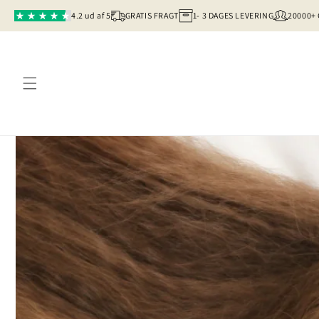
Gå til
4.2 ud af 5
GRATIS FRAGT
1- 3 DAGES LEVERING
20000+
indhold