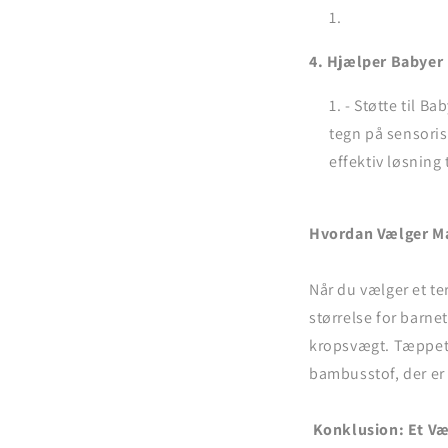
4. Hjælper Babyer
- Støtte til B
tegn på sensori
effektiv løsning
Hvordan Vælger Ma
Når du vælger et te
størrelse for barne
kropsvægt. Tæppet 
bambusstof, der e
Konklusion: Et Væ