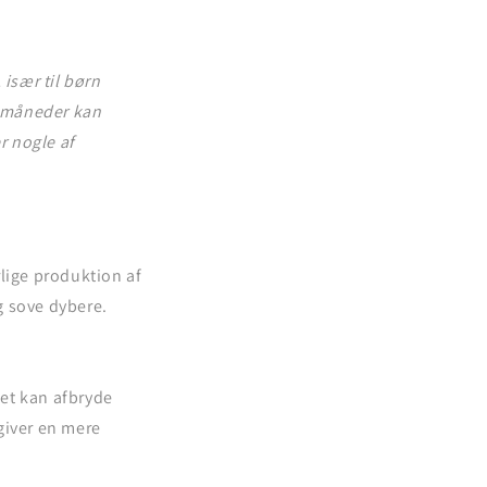
især til børn
6 måneder kan
r nogle af
lige produktion af
g sove dybere.
ket kan afbryde
giver en mere