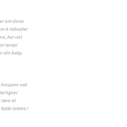
ler om deres
over 6 måneder
e, har vist
or terapi
or din baby.
er kroppen ved
terligner
 lære at
falde lettere i