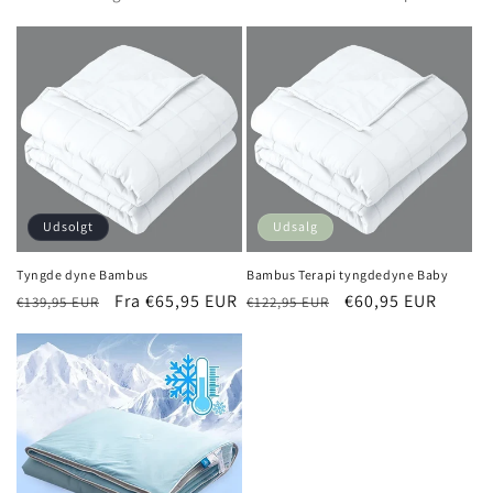
i
o
n
:
Udsolgt
Udsalg
Tyngde dyne Bambus
Bambus Terapi tyngdedyne Baby
Normalpris
Udsalgspris
Fra €65,95 EUR
Normalpris
Udsalgspris
€60,95 EUR
€139,95 EUR
€122,95 EUR