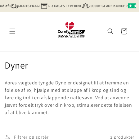
Gå til
ud af 5
GRATIS FRAGT
1- 3 DAGES LEVERING
20000+ GLADE KUNDER
indhold
Indkøbskurv
K
Dyner
o
Vores vægtede tyngde Dyne er designet til at fremme en
l
følelse af ro, hjælpe med at slappe af i krop og sind og
føre dig ind i en afslappende nattesøvn. Ved at anvende
l
jævnt fordelt tryk over din krop, stimulerer dette følelsen
e
af at blive krammet.
k
t
Filtrer og sortér
3 produkter