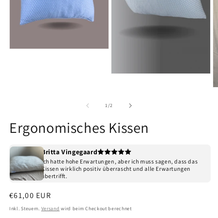
Medien
1
in
Modal
Medien
öffnen
2
M
in
3
Modal
in
von
öffnen
1
/
2
M
ö
Ergonomisches Kissen
Britta Vingegaard
Ich hatte hohe Erwartungen, aber ich muss sagen, dass das
Kissen wirklich positiv überrascht und alle Erwartungen
übertrifft.
Normaler
€61,00 EUR
Preis
Inkl. Steuern.
Versand
wird beim Checkout berechnet