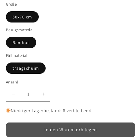
Größe
50x70 cm
Bezugsmaterial
Bambus
Füllmaterial
traagschuim
Anzahl
Verringere
Erhöhe
die
die
Menge
Menge
Niedriger Lagerbestand: 6 verbleibend
für
für
Ergonomisches
Ergonomisches
Kissen
Kissen
In den Warenkorb legen