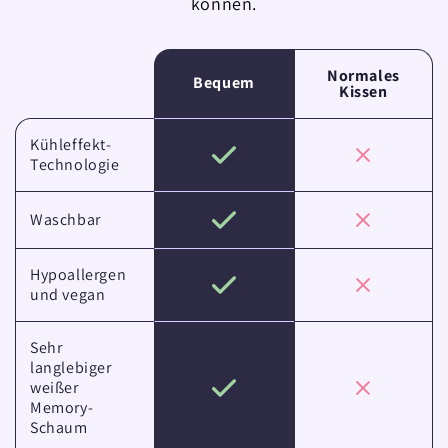
können.
Normales
Bequem
Kissen
Kühleffekt-
Technologie
Waschbar
Hypoallergen
und vegan
Sehr
langlebiger
weißer
Memory-
Schaum