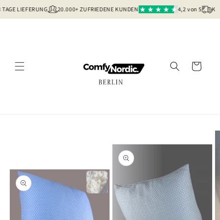
Direkt
AGE LIEFERUNG
20.000+ ZUFRIEDENE KUNDEN
4,2 von 5
KOSTE
zum
Inhalt
Warenkorb
oduktinformationen
ringen