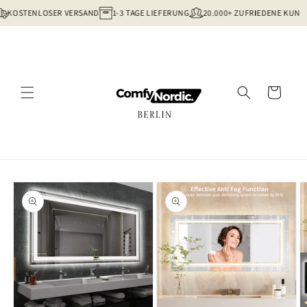
Direkt
KOSTENLOSER VERSAND
1-3 TAGE LIEFERUNG
20.000+ ZUFRIEDENE KUNDE
zum
Inhalt
Warenkorb
oduktinformationen
ringen