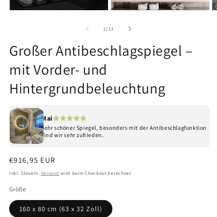
Medien
Medien
M
1
2
3
in
in
in
von
1
/
13
Modal
Modal
M
öffnen
öffnen
ö
Großer Antibeschlagspiegel –
mit Vorder- und
Hintergrundbeleuchtung
Mai
Sehr schöner Spiegel, besonders mit der Antibeschlagfunktion
sind wir sehr zufrieden.
Normaler
€916,95 EUR
Preis
Inkl. Steuern.
Versand
wird beim Checkout berechnet
Größe
160 x 80 cm (63 x 32 Zoll)