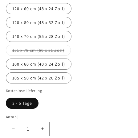
120 x 60 cm (48 x 24 Zoll)
120 x 80 cm (48 x 32 Zoll)
140 x 70 cm (55 x 28 Zoll)
Variante
151 x 78 cm (60 x 31 Zoll)
ausverkauft
oder
nicht
100 x 60 cm (40 x 24 Zoll)
verfügbar
105 x 50 cm (42 x 20 Zoll)
Kostenlose Lieferung
3 - 5 Tage
Anzahl
Verringere
Erhöhe
die
die