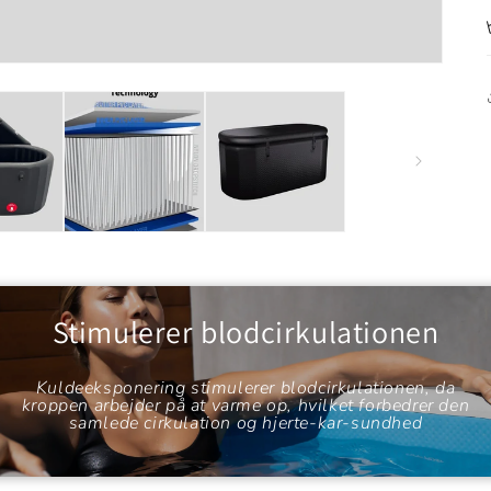
Stimulerer blodcirkulationen
Kuldeeksponering stimulerer blodcirkulationen, da
kroppen arbejder på at varme op, hvilket forbedrer den
samlede cirkulation og hjerte-kar-sundhed