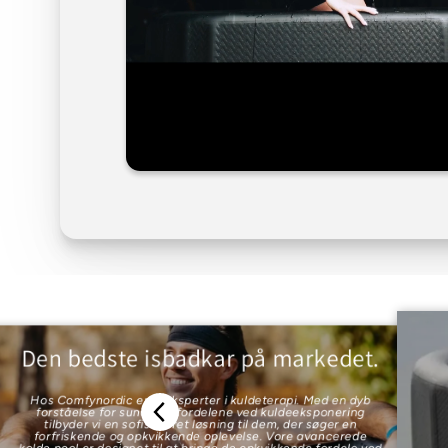
Den bedste isbadkar på markedet.
Hos Comfynordic er vi eksperter i kuldeterapi. Med en dyb
forståelse for sundhedsfordelene ved kuldeeksponering
tilbyder vi en sofistikeret løsning til dem, der søger en
forfriskende og opkvikkende oplevelse. Vore avancerede