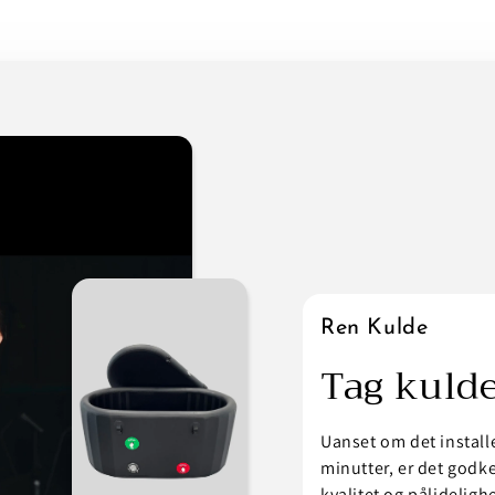
Ren Kulde
Tag kuld
Uanset om det install
minutter, er det godke
kvalitet og pålideligh