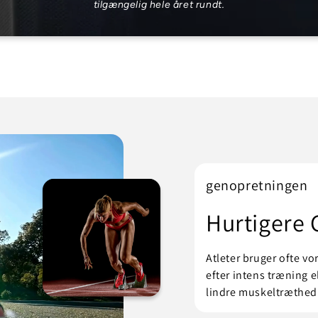
tilgængelig hele året rundt.
genopretningen
Hurtigere
Atleter bruger ofte v
efter intens træning e
lindre muskeltræthed