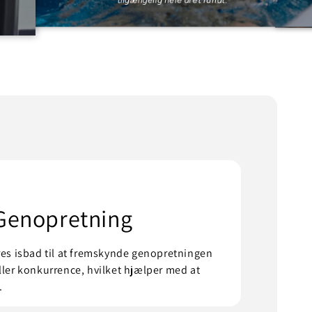
tilgængelig hele året rundt.
 Genopretning
ores isbad til at fremskynde genopretningen
ller konkurrence, hvilket hjælper med at
.