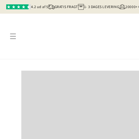
Gå til
4.2 ud af 5
GRATIS FRAGT
1- 3 DAGES LEVERING
20000+
indhold
Gå til
produktoplysninger