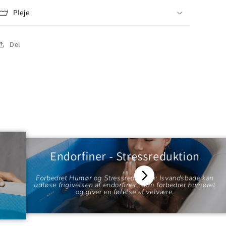
Pleje
Del
Endorfiner - Stressreduktion
Forbedret Humør og Stressreduktion: Isvandsbade kan
udløse frigivelsen af endorfiner, som forbedrer humøret
og giver en følelse af velvære.