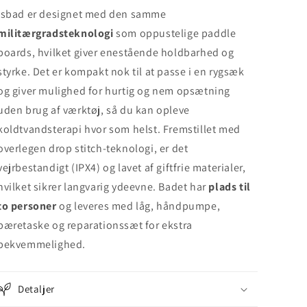
Isbad er designet med den samme
militærgradsteknologi
som oppustelige paddle
boards, hvilket giver enestående holdbarhed og
styrke. Det er kompakt nok til at passe i en rygsæk
og giver mulighed for hurtig og nem opsætning
uden brug af værktøj, så du kan opleve
koldtvandsterapi hvor som helst. Fremstillet med
overlegen drop stitch-teknologi, er det
vejrbestandigt (IPX4) og lavet af giftfrie materialer,
hvilket sikrer langvarig ydeevne. Badet har
plads til
to personer
og leveres med låg, håndpumpe,
bæretaske og reparationssæt for ekstra
bekvemmelighed.
Detaljer