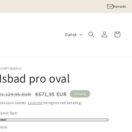
Kontakt
Log
S
Indkøbskurv
Dansk
ind
p
r
o
g
COMFYNORDIC
Isbad pro oval
Normalpris
Udsalgspris
€671,95 EUR
€1.129,95 EUR
Udsalg
Inklusive skatter.
Levering
beregnes ved betaling.
Farve:
Sort
Sort
Form