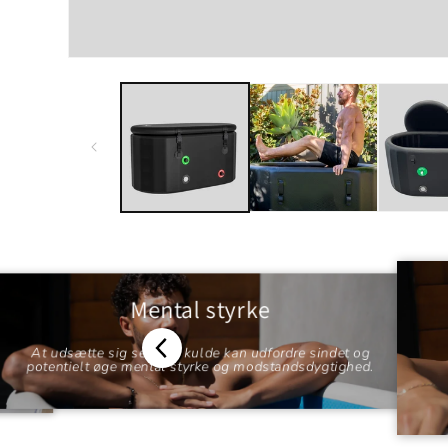
Mental styrke
At udsætte sig selv for kulde kan udfordre sindet og
n
t
potentielt øge mental styrke og modstandsdygtighed.