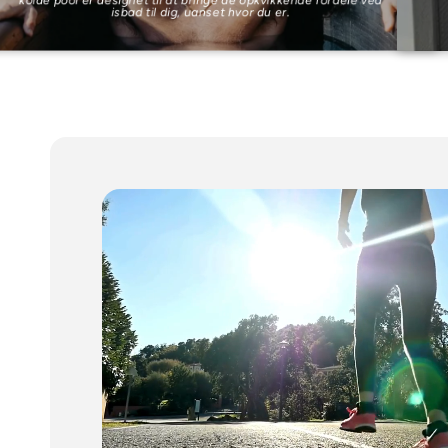
kolde pool er designet til at bringe de opkvikkende fordele ved
isbad til dig, uanset hvor du er.