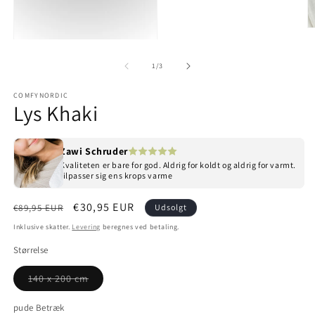
Å
Åbn mediet 1 i modus
af
1
/
3
COMFYNORDIC
Lys Khaki
Zawi Schruder
Kvaliteten er bare for god. Aldrig for koldt og aldrig for varmt.
tilpasser sig ens krops varme
Normalpris
Udsalgspris
€30,95 EUR
€89,95 EUR
Udsolgt
Inklusive skatter.
Levering
beregnes ved betaling.
Størrelse
Varianten er udsolgt eller utilgængelig
140 x 200 cm
pude Betræk