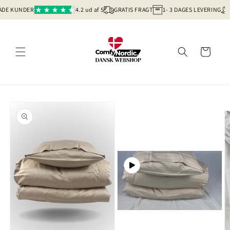
E KUNDER
4.2 ud af 5
GRATIS FRAGT
1- 3 DAGES LEVERING
20
Gå til indhold
Indkøbskurv
il produktoplysninger
Åbn mediet 2 i modus