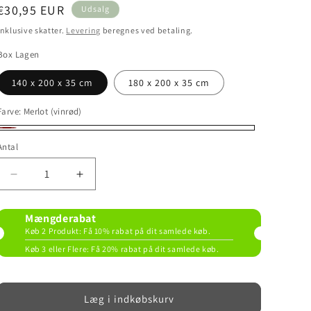
Udsalgspris
€30,95 EUR
Udsalg
Inklusive skatter.
Levering
beregnes ved betaling.
Box Lagen
140 x 200 x 35 cm
180 x 200 x 35 cm
Farve:
Merlot (vinrød)
Merlot (vinrød)
Antal
Reducer antallet for stræklagen Merlot (vinrød)
Øg antallet for stræklagen Merlot (vinrød)
Mængderabat
Køb 2 Produkt: Få 10% rabat på dit samlede køb.
Køb 3 eller Flere: Få 20% rabat på dit samlede køb.
Læg i indkøbskurv