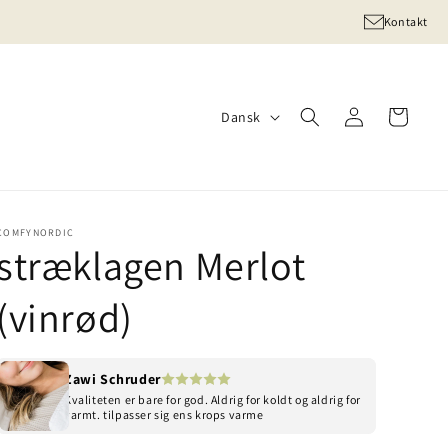
Kontakt
Sprog
Log ind
Indkøbskurv
Dansk
COMFYNORDIC
stræklagen Merlot
(vinrød)
Zawi Schruder
Kvaliteten er bare for god. Aldrig for koldt og aldrig for
varmt. tilpasser sig ens krops varme