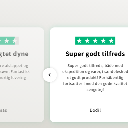
gtet dyne
Super godt tilfreds
re afslappet og
Super godt tilfreds, både med
 søvn. Fantastisk
ekspedition og varer, i særdeleshe
urtig levering
et godt produkt! Forhåbentlig
fortsætter l med den gode kvalitet
sengetøj!
mas
Bodil