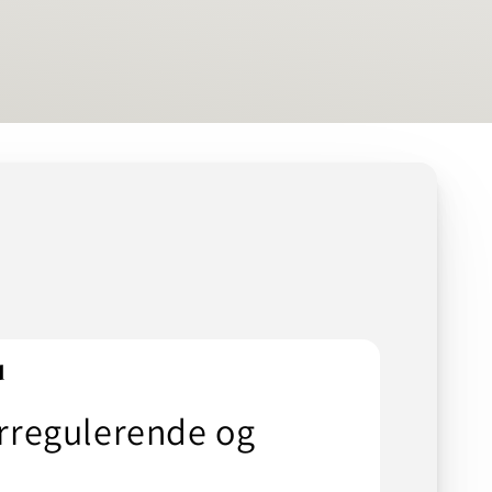
d
rregulerende og