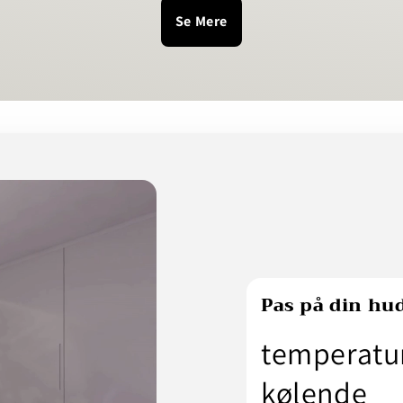
Se Mere
Pas på din hu
temperatu
kølende