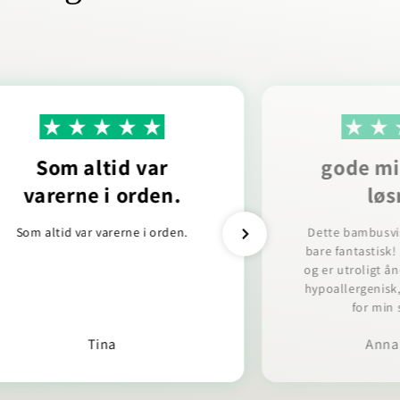
Som altid var
gode mi
varerne i orden.
løs
Som altid var varerne i orden.
Dette bambusvi
bare fantastisk!
og er utroligt ån
hypoallergenisk,
for min 
Tina
Anna