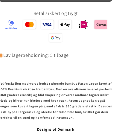
Betal sikkert og trygt
Lav lagerbeholdning: 5 tilbage
Føl forskellen med vores bedst sælgende bambus Facon Lagen lavet af
100% Premium viskose fra bambus. Med en overdimensioneret pasform
(360 graders elastik) og blid drapering er vores åndbare lagner unikt
bløde og bliver kun blødere med hver vask. Facon Lagnet kan også
bruges som kuvert lagen på grund af dets 360 graders elastik. Desuden
er de hypoallergeniske og ideelle for følsomme hud, hvilket gør dem
perfekte til en sund og komfortabel nattesøvn.
Designs of Denmark