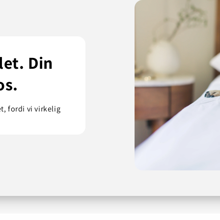
et. Din
os.
, fordi vi virkelig