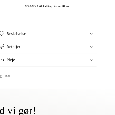
OEKO-TEX & Global Recycled certificeret
Beskrivelse
Detaljer
Pleje
Del
d vi gør!